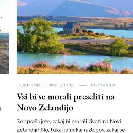
UPDATED ON
DECEMBER 20, 2021
POTOVANJA
Vsi bi se morali preseliti na
a
Novo Zelandijo
Se sprašujete, zakaj bi morali živeti na Novi
Zelandiji? No, tukaj je nekaj razlogov, zakaj se