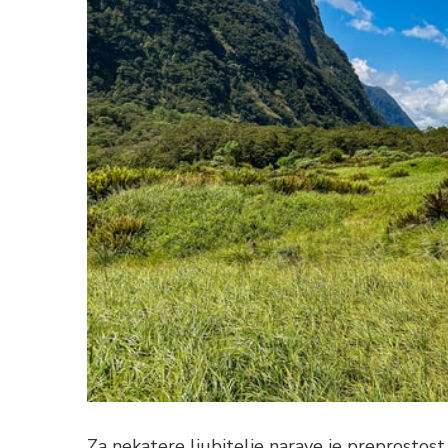
Za nekatere ljubitelje narave je preprostost,