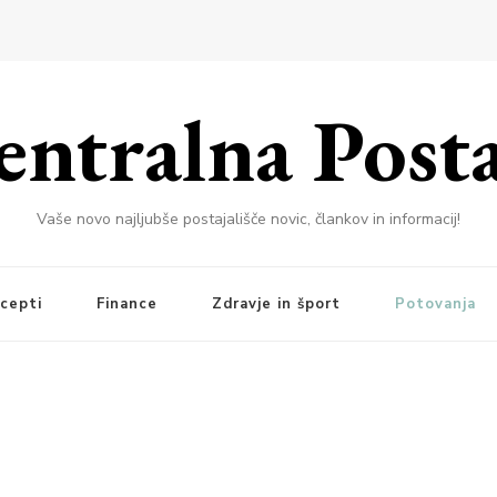
entralna Posta
Vaše novo najljubše postajališče novic, člankov in informacij!
cepti
Finance
Zdravje in šport
Potovanja