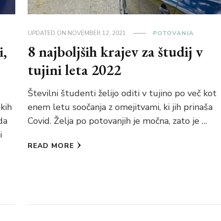
UPDATED ON
NOVEMBER 12, 2021
POTOVANJA
i,
8 najboljših krajev za študij v
tujini leta 2022
Številni študenti želijo oditi v tujino po več kot
kih
enem letu soočanja z omejitvami, ki jih prinaša
da
Covid. Želja po potovanjih je močna, zato je …
i
READ MORE