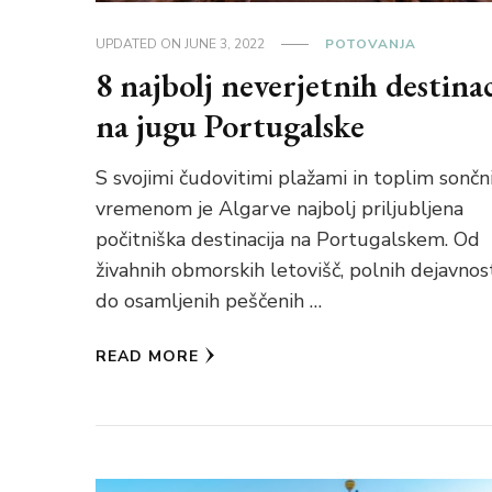
UPDATED ON
JUNE 3, 2022
POTOVANJA
8 najbolj neverjetnih destinac
na jugu Portugalske
S svojimi čudovitimi plažami in toplim sonč
vremenom je Algarve najbolj priljubljena
počitniška destinacija na Portugalskem. Od
živahnih obmorskih letovišč, polnih dejavnost
do osamljenih peščenih …
READ MORE