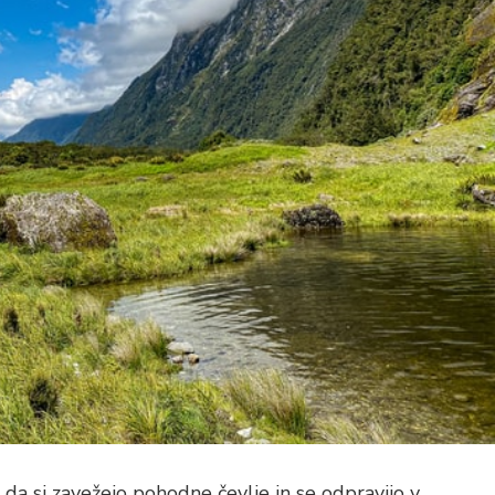
 da si zavežejo pohodne čevlje in se odpravijo v