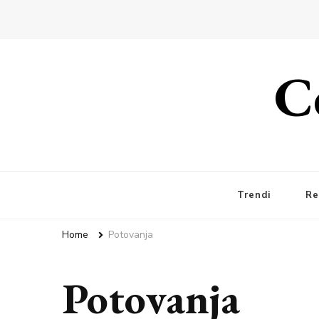
C
Trendi
Re
Home
Potovanja
Potovanja