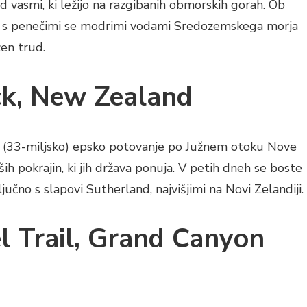
vasmi, ki ležijo na razgibanih obmorskih gorah. Ob
i s penečimi se modrimi vodami Sredozemskega morja
žen trud.
ack, New Zealand
o (33-miljsko) epsko potovanje po Južnem otoku Nove
ših pokrajin, ki jih država ponuja. V petih dneh se boste
jučno s slapovi Sutherland, najvišjimi na Novi Zelandiji.
l Trail, Grand Canyon