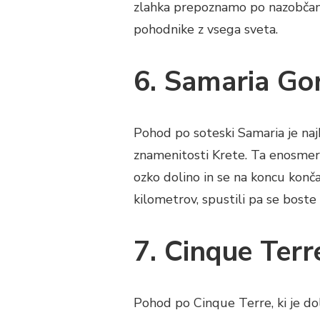
zlahka prepoznamo po nazobčanih 
pohodnike z vsega sveta.
6. Samaria Go
Pohod po soteski Samaria je naj
znamenitosti Krete. Ta enosmerni
ozko dolino in se na koncu konča
kilometrov, spustili pa se bost
7. Cinque Terre
Pohod po Cinque Terre, ki je dolg