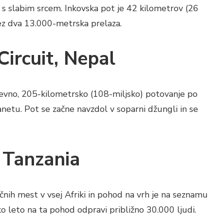
te s slabim srcem. Inkovska pot je 42 kilometrov (26
čez dva 13.000-metrska prelaza.
ircuit, Nepal
evno, 205-kilometrsko (108-miljsko) potovanje po
lanetu. Pot se začne navzdol v soparni džungli in se
, Tanzania
ičnih mest v vsej Afriki in pohod na vrh je na seznamu
o leto na ta pohod odpravi približno 30.000 ljudi.