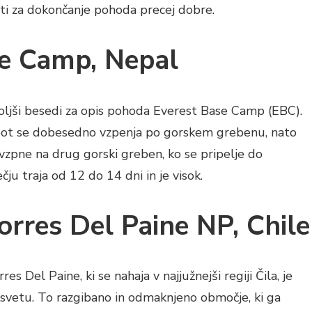
ti za dokončanje pohoda precej dobre.
se Camp, Nepal
boljši besedi za opis pohoda Everest Base Camp (EBC).
ot se dobesedno vzpenja po gorskem grebenu, nato
ovzpne na drug gorski greben, ko se pripelje do
u traja od 12 do 14 dni in je visok.
Torres Del Paine NP, Chile
 Del Paine, ki se nahaja v najjužnejši regiji Čila, je
svetu. To razgibano in odmaknjeno območje, ki ga