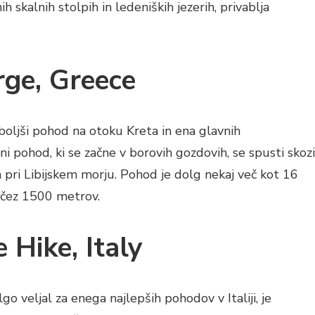
skalnih stolpih in ledeniških jezerih, privablja
rge, Greece
boljši pohod na otoku Kreta in ena glavnih
 pohod, ki se začne v borovih gozdovih, se spusti skozi
 pri Libijskem morju. Pohod je dolg nekaj več kot 16
e čez 1500 metrov.
 Hike, Italy
o veljal za enega najlepših pohodov v Italiji, je