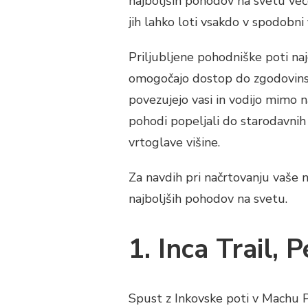
najboljših pohodov na svetu več
jih lahko loti vsakdo v spodobni fi
Priljubljene pohodniške poti na
omogočajo dostop do zgodovinsk
povezujejo vasi in vodijo mimo n
pohodi popeljali do starodavnih 
vrtoglave višine.
Za navdih pri načrtovanju vaše 
najboljših pohodov na svetu.
1. Inca Trail, 
Spust z Inkovske poti v Machu P