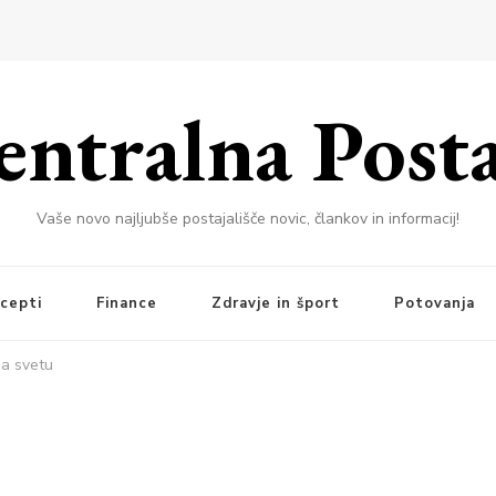
entralna Posta
Vaše novo najljubše postajališče novic, člankov in informacij!
cepti
Finance
Zdravje in šport
Potovanja
na svetu