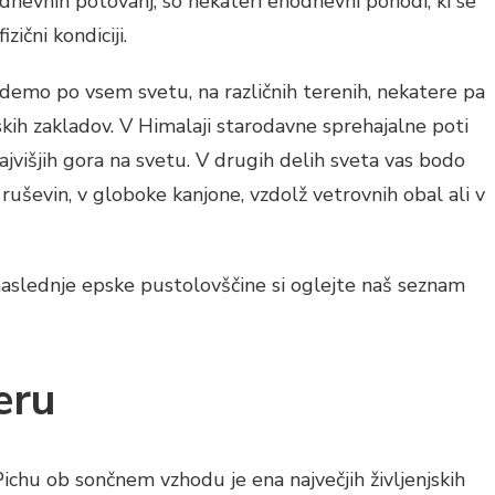
dnevnih potovanj, so nekateri enodnevni pohodi, ki se
zični kondiciji.
jdemo po vsem svetu, na različnih terenih, nekatere pa
ih zakladov. V Himalaji starodavne sprehajalne poti
ajvišjih gora na svetu. V drugih delih sveta vas bodo
ruševin, v globoke kanjone, vzdolž vetrovnih obal ali v
naslednje epske pustolovščine si oglejte naš seznam
Peru
ichu ob sončnem vzhodu je ena največjih življenjskih