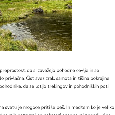
 preprostost, da si zavežejo pohodne čevlje in se
o privlačna. Čist svež zrak, samota in tišina pokrajine
 pohodnike, da se lotijo ​​trekingov in pohodniških poti
na svetu je mogoče priti le peš. In medtem ko je veliko