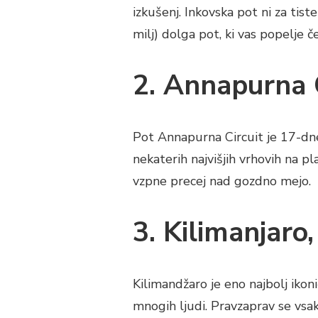
izkušenj. Inkovska pot ni za tis
milj) dolga pot, ki vas popelje 
2. Annapurna C
Pot Annapurna Circuit je 17-dn
nekaterih najvišjih vrhovih na p
vzpne precej nad gozdno mejo.
3. Kilimanjaro
Kilimandžaro je eno najbolj ikon
mnogih ljudi. Pravzaprav se vsak