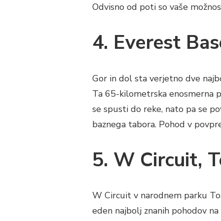
Odvisno od poti so vaše možnos
4. Everest Ba
Gor in dol sta verjetno dve naj
Ta 65-kilometrska enosmerna p
se spusti do reke, nato pa se p
baznega tabora. Pohod v povprečj
5. W Circuit, 
W Circuit v narodnem parku Torres
eden najbolj znanih pohodov na 