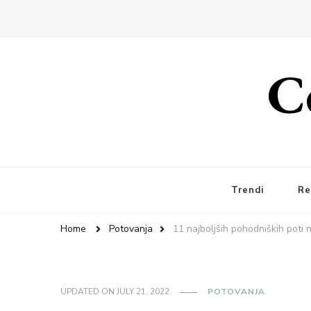
C
Trendi
Re
Home
Potovanja
11 najboljših pohodniških poti 
UPDATED ON
JULY 21, 2022
POTOVANJA