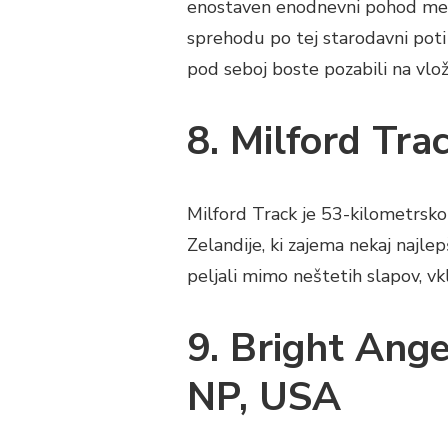
enostaven enodnevni pohod med 
sprehodu po tej starodavni pot
pod seboj boste pozabili na vlo
8. Milford Tr
Milford Track je 53-kilometrsk
Zelandije, ki zajema nekaj najlep
peljali mimo neštetih slapov, vkl
9. Bright Ange
NP, USA