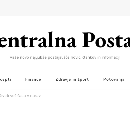
entralna Posta
Vaše novo najljubše postajališče novic, člankov in informacij!
cepti
Finance
Zdravje in šport
Potovanja
iveti več časa v naravi