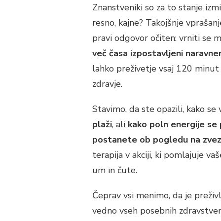
Znanstveniki so za to stanje izmis
resno, kajne? Takojšnje vprašanje
pravi odgovor očiten: vrniti se
več časa izpostavljeni naravnem
lahko preživetje vsaj 120 minut 
zdravje.
Stavimo, da ste opazili, kako s
plaži
, ali
kako poln energije se
postanete ob pogledu na zvez
terapija v akciji, ki pomlajuje va
um in čute.
Čeprav vsi menimo, da je preživ
vedno vseh posebnih zdravstvenih