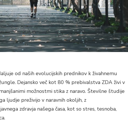
daljuje od naših evolucijskih prednikov k živahnemu
ungle. Dejansko več kot 80 % prebivalstva ZDA živi v
zmanjšanimi možnostmi stika z naravo. Številne študije
a ljudje preživijo v naravnih okoljih, z
avnega zdravja našega časa, kot so stres, tesnoba,
ca.