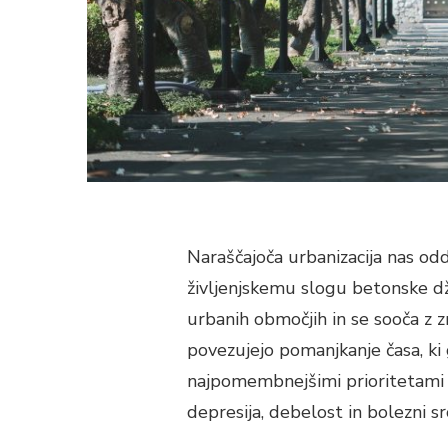
Naraščajoča urbanizacija nas od
življenjskemu slogu betonske dž
urbanih območjih in se sooča z 
povezujejo pomanjkanje časa, ki g
najpomembnejšimi prioritetami j
depresija, debelost in bolezni sr