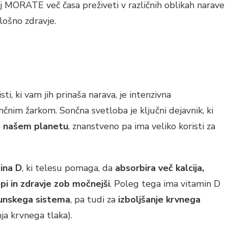
aj MORATE več časa preživeti v različnih oblikah narave
lošno zdravje.
ti, ki vam jih prinaša narava, je intenzivna
čnim žarkom. Sončna svetloba je ključni dejavnik, ki
a našem planetu
, znanstveno pa ima veliko koristi za
ina D
, ki telesu pomaga, da
absorbira več kalcija,
epi in zdravje zob močnejši
. Poleg tega ima vitamin D
unskega sistema
, pa tudi za
izboljšanje krvnega
ja krvnega tlaka).