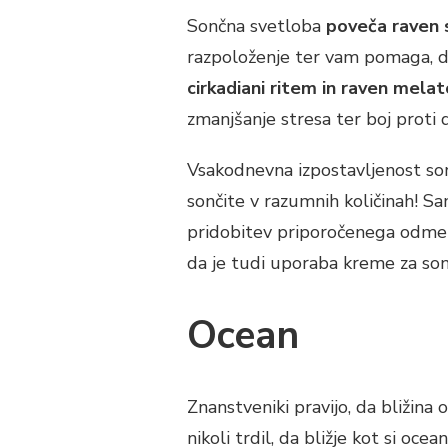
Sončna svetloba
poveča raven 
razpoloženje ter vam pomaga, d
cirkadiani ritem in raven mela
zmanjšanje stresa ter boj proti d
Vsakodnevna izpostavljenost son
sončite v razumnih količinah! S
pridobitev priporočenega odmerk
da je tudi uporaba kreme za so
Ocean
Znanstveniki pravijo, da bližina 
nikoli trdil, da bližje kot si oce