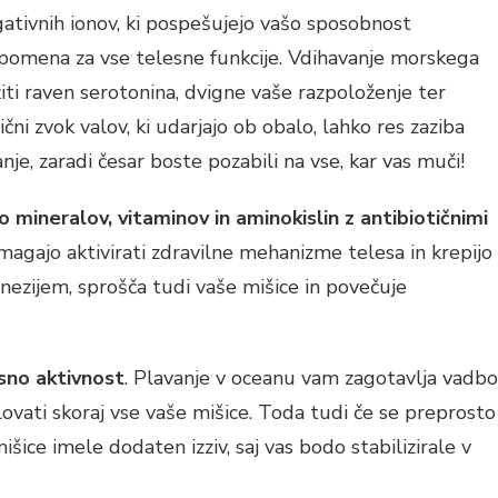
gativnih ionov, ki pospešujejo vašo sposobnost
ga pomena za vse telesne funkcije. Vdihavanje morskega
ti raven serotonina, dvigne vaše razpoloženje ter
ični zvok valov, ki udarjajo ob obalo, lahko res zaziba
e, zaradi česar boste pozabili na vse, kar vas muči!
mineralov, vitaminov in aminokislin z antibiotičnimi
omagajo aktivirati zdravilne mehanizme telesa in krepijo
nezijem, sprošča tudi vaše mišice in povečuje
sno aktivnost
. Plavanje v oceanu vam zagotavlja vadbo
lovati skoraj vse vaše mišice. Toda tudi če se preprosto
šice imele dodaten izziv, saj vas bodo stabilizirale v