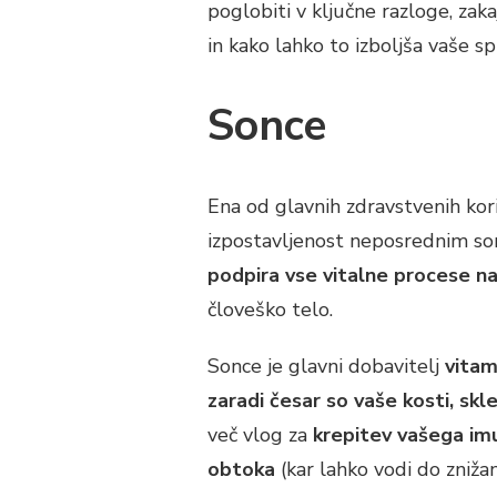
poglobiti v ključne razloge, zak
in kako lahko to izboljša vaše sp
Sonce
Ena od glavnih zdravstvenih koris
izpostavljenost neposrednim son
podpira vse vitalne procese n
človeško telo.
Sonce je glavni dobavitelj
vitam
zaradi česar so vaše kosti, skl
več vlog za
krepitev vašega im
obtoka
(kar lahko vodi do znižan