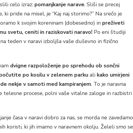
lili celo izraz:
pomanjkanje narave
. Sliši se precej
, ki pride na misel, je “Kaj naj storimo?” Na srečo je
 moramo k svojim koreninam (dobesedno) in
preživeti
u svetu, ceniti in raziskovati naravo!
Po eni študiji
na teden v naravi izboljša vaše duševno in fizično
e vam
dvigne razpoloženje po sprehodu ob sončni
 počutite po kosilu v zelenem parku
ali
kako umirjeni
de nekje v samoti med kampiranjem
. To je naravna
še telesne procese, polni vaše vitalne zaloge in razbistri
ljanje časa v naravi dobro za nas, se morda ne zavedamo
 koristi, ki jih imamo v naravnem okolju. Želeli smo se