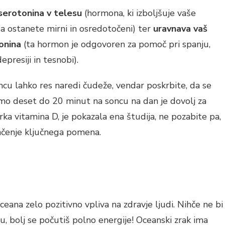
serotonina v telesu
(hormona, ki izboljšuje vaše
a ostanete mirni in osredotočeni) ter
uravnava vaš
tonina
(ta hormon je odgovoren za pomoč pri spanju,
epresiji in tesnobi).
cu lahko res naredi čudeže, vendar poskrbite, da se
amo deset do 20 minut na soncu na dan je dovolj za
a vitamina D, je pokazala ena študija, ne pozabite pa,
nčenje ključnega pomena.
oceana zelo pozitivno vpliva na zdravje ljudi. Nihče ne bi
anu, bolj se počutiš polno energije! Oceanski zrak ima