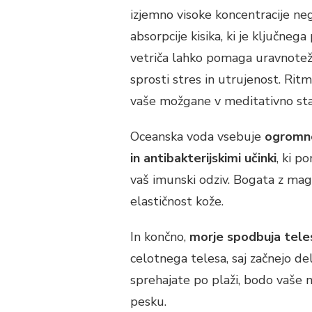
izjemno visoke koncentracije ne
absorpcije kisika, ki je ključne
vetriča lahko pomaga uravnoteži
sprosti stres in utrujenost. Ritm
vaše možgane v meditativno stanj
Oceanska voda vsebuje
ogromno 
in antibakterijskimi učinki
, ki p
vaš imunski odziv. Bogata z mag
elastičnost kože.
In končno,
morje spodbuja tele
celotnega telesa, saj začnejo de
sprehajate po plaži, bodo vaše mi
pesku.