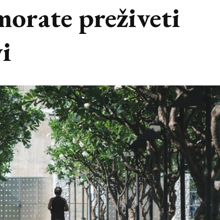
morate preživeti
vi