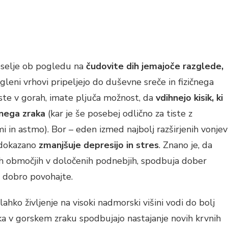
eselje ob pogledu na
čudovite dih jemajoče razglede,
egleni vrhovi pripeljejo do duševne sreče in fizičnega
 ste v gorah, imate pljuča možnost, da
vdihnejo kisik, ki
enega zraka
(kar je še posebej odlično za tiste z
 in astmo). Bor – eden izmed najbolj razširjenih vonjev
– dokazano
zmanjšuje depresijo in stres
. Znano je, da
kih območjih v določenih podnebjih, spodbuja dober
 dobro povohajte.
ahko življenje na visoki nadmorski višini vodi do bolj
sika v gorskem zraku spodbujajo nastajanje novih krvnih