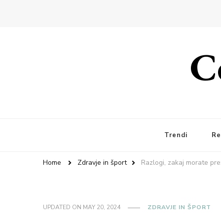
C
Trendi
Re
Home
Zdravje in šport
Razlogi, zakaj morate prež
UPDATED ON
MAY 20, 2024
ZDRAVJE IN ŠPORT