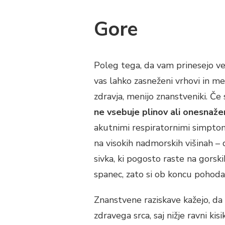
Gore
Poleg tega, da vam prinesejo v
vas lahko zasneženi vrhovi in ​​m
zdravja, menijo znanstveniki. Če
ne vsebuje plinov ali onesnaž
akutnimi respiratornimi simptomi
na visokih nadmorskih višinah 
sivka, ki pogosto raste na gors
spanec, zato si ob koncu pohoda
Znanstvene raziskave kažejo, da l
zdravega srca, saj nižje ravni ki