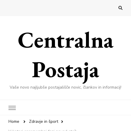
Centralna
Postaja
Vaše novo najljubše postajališče novic, člankov in informacij!
Home
Zdravje in šport