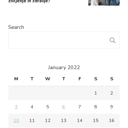
življenje in zdravje?
Search
S
January 2022
M
T
W
T
F
S
S
1
2
3
4
5
6
7
8
9
10
11
12
13
14
15
16