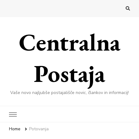
Centralna
Postaja
Vaše novo najljubše postajališče novic, člankov in informacij!
Home
Potovanja