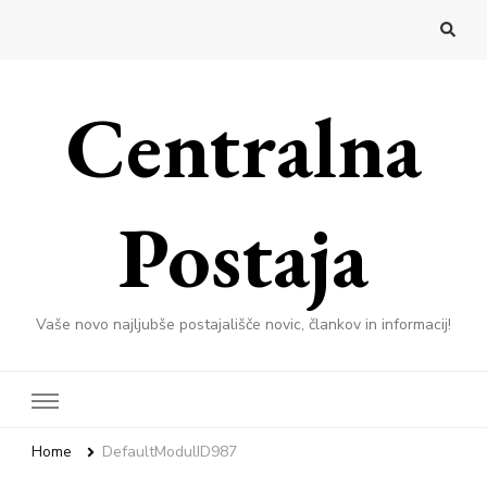
Centralna
Postaja
Vaše novo najljubše postajališče novic, člankov in informacij!
Home
DefaultModulID987