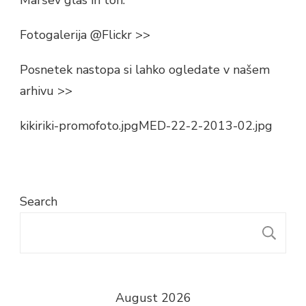
Maršev glas in ton.
Fotogalerija @Flickr >>
Posnetek nastopa si lahko ogledate v našem
arhivu >>
kikiriki-promofoto.jpgMED-22-2-2013-02.jpg
Search
S
August 2026