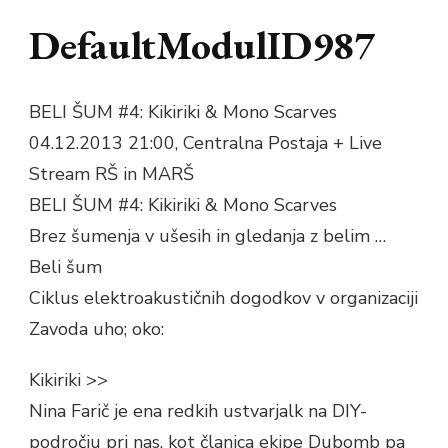
DefaultModulID987
BELI ŠUM #4: Kikiriki & Mono Scarves
04.12.2013 21:00, Centralna Postaja + Live
Stream RŠ in MARŠ
BELI ŠUM #4: Kikiriki & Mono Scarves
Brez šumenja v ušesih in gledanja z belim …
Beli šum
Ciklus elektroakustičnih dogodkov v organizaciji
Zavoda uho; oko:
Kikiriki >>
Nina Farič je ena redkih ustvarjalk na DIY-
področju pri nas, kot članica ekipe Dubomb pa