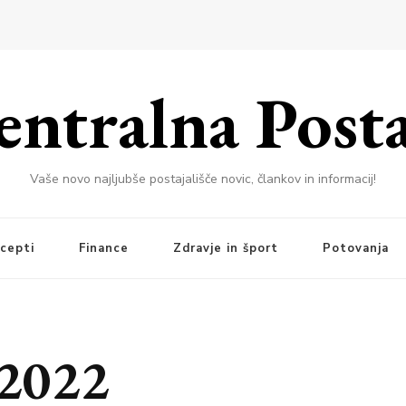
entralna Posta
Vaše novo najljubše postajališče novic, člankov in informacij!
cepti
Finance
Zdravje in šport
Potovanja
 2022