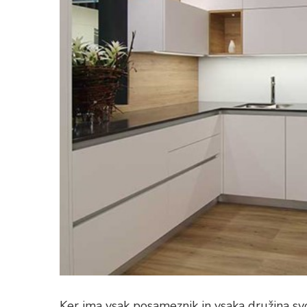
Ker ima vsak posameznik in vsaka družina svoj