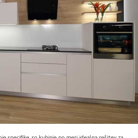
e specifike, so kuhinje po meri idealna rešitev za